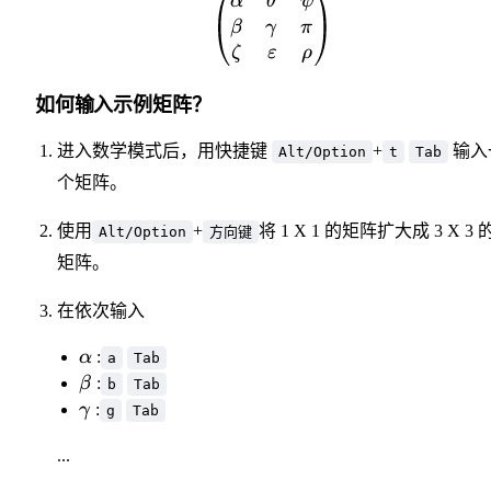
\begin{pmatrix} \alpha
α
θ
ψ
β
γ
π
ζ
ε
ρ
如何输入示例矩阵？
进入数学模式后，用快捷键
+
输入
Alt/Option
t
Tab
个矩阵。
使用
+
将 1 X 1 的矩阵扩大成 3 X 3 
Alt/Option
方向键
矩阵。
在依次输入
\alpha
α
:
a
Tab
\beta
β
:
b
Tab
\gamma
γ
:
g
Tab
...