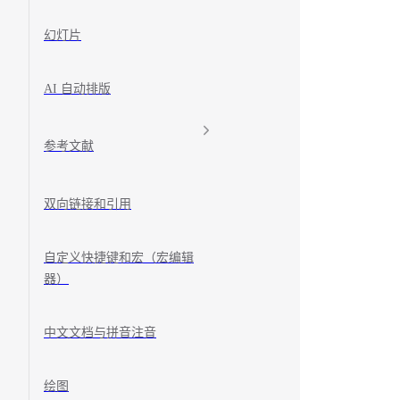
幻灯片
AI 自动排版
参考文献
双向链接和引用
自定义快捷键和宏（宏编辑
器）
中文文档与拼音注音
绘图