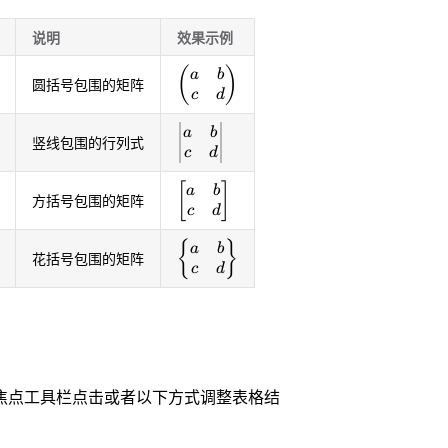
说明
效果示例
\begin{pmatrix}a&b\\c&d\end{pm
(
)
a
b
圆括号包围的矩阵
c
d
\begin{vmatrix}a&b\\c&d\end{vm
a
b
竖线包围的行列式
c
d
\begin{bmatrix}a&b\\c&d\end{bm
[
]
a
b
方括号包围的矩阵
c
d
\begin{Bmatrix}a&b\\c&d\end{Bm
{
}
a
b
花括号包围的矩阵
c
d
焦点工具栏点击或者以下方式调整表格结