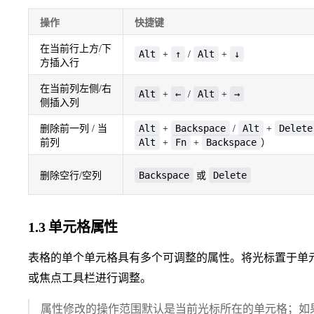
操作
快捷键
在当前行上方/下
Alt
↑
Alt
↓
+
/
+
方插入行
在当前列左侧/右
Alt
←
Alt
→
+
/
+
侧插入列
Alt
Backspace
Alt
Delete
删除前一列 / 当
+
/
+
Alt
Fn
Backspace
前列
+
+
）
Backspace
Delete
删除空行/空列
或
1.3 单元格属性
表格的单个单元格具有多个可调整的属性。将光标置于单
或焦点工具栏进行调整。
属性修改的操作范围默认是当前光标所在的单元格；如