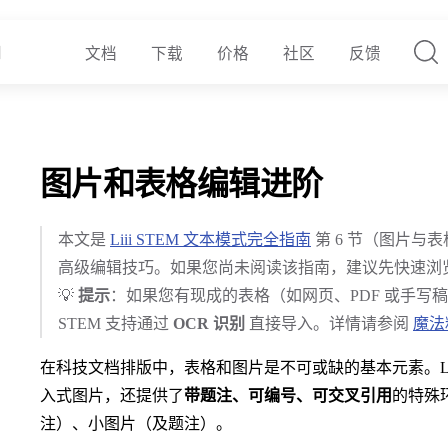
文档
下载
价格
社区
反馈
图片和表格编辑进阶
本文是
Liii STEM 文本模式完全指南
第 6 节（图片与
高级编辑技巧。如果您尚未阅读该指南，建议先快速浏览
💡
提示
：如果您有现成的表格（如网页、PDF 或手写稿
STEM 支持通过
OCR 识别
直接导入。详情请参阅
魔法
在科技文档排版中，表格和图片是不可或缺的基本元素。Lii
入式图片，还提供了
带题注、可编号、可交叉引用
的特殊
注）、小图片（及题注）。