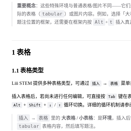
重要概念
：这些特殊环境与普通表格/图片不同——它们
tabular
际的表格（
）或图片内容。例如，选择「大
Alt
t
题注位置的框架，还需要在框架内按
+
插入真
1 表格
1.1 表格类型
Liii STEM 提供多种表格类型，可通过
→
菜单
插入
表格
插入表格后，若尚未进行任何编辑，可直接按
键在
Tab
+
+
/
循环切换。详细的循环机制请参
Alt
Shift
↓
↑
插入
表格
→
里的
大表格 / 小表格
：是
环境
，插入后
tabular
表格内容，然后填写题注。