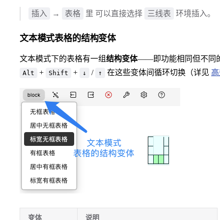
插入
表格
三线表
→
里 可以直接选择
环境插入。
文本模式表格的结构变体
文本模式下的表格有一组
结构变体
——即功能相同但不同
+
+
/
在这些变体间循环切换（详见
高
Alt
Shift
↓
↑
变体
说明