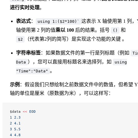
进行实时处理
。
表达式
：
这表示 X 轴使用第 1 列，
using 1:($2*100)`
轴使用第 2 列的值
乘以 100
后的结果。括号
和
()
（代表第2列的简写）是实现这个功能的关键 。
$2
字符串标签
：如果数据文件的第一行是列标题（例如
Ti
），您可以直接用标题名来选择列，如
Data
using
。
"Time":"Data"
示例
：假设我们只想绘制之前数据文件中的数值，但希望 Y
轴的单位是厘米（原数据为米），可以这样写：
$data 
<<
 EOD
1 2.3
2 4.1
3 5.5
4 4.8