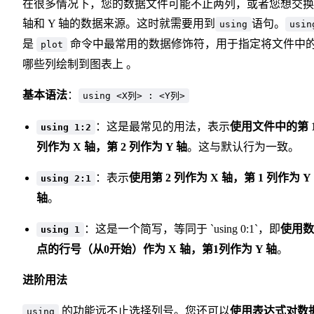
在很多情况下，您的数据文件可能不止两列，或者您想交换
轴和 Y 轴的数据来源。这时就需要用到
语句。
using
usin
是
命令中最常用的数据修饰符，用于指定将文件中
plot
哪些列绘制到图表上 。
基本语法
：
using <X列> : <Y列>
：这是最常见的用法，表示
使用文件中的第 
using 1:2
列作为 X 轴，第 2 列作为 Y 轴
。这与默认行为一致。
：表示
使用第 2 列作为 X 轴，第 1 列作为 Y
using 2:1
轴
。
：这是一个简写，等同于 `using 0:1`，即
使用数
using 1
点的行号（从0开始）作为 X 轴，第1列作为 Y 轴
。
进阶用法
的功能远不止选择列号。您还可以
使用表达式对数
using