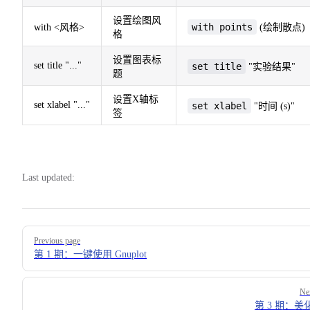
设置绘图风
with points
with <风格>
(绘制散点)
格
设置图表标
set title "..."
set title
"实验结果"
题
设置X轴标
set xlabel "..."
set xlabel
"时间 (s)"
签
Last updated:
Pager
Previous page
第 1 期：一键使用 Gnuplot
Ne
第 3 期：美