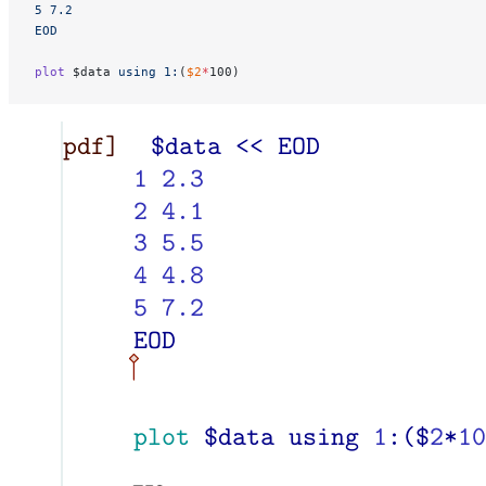
5 7.2
EOD
plot
 $data 
using
 1:
(
$2
*
100)