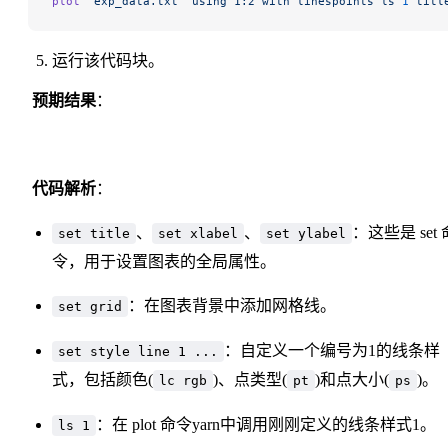
plot
 "exp_data.txt"
 using
 1:2
 with
 linespoints
 ls
 1
 titl
运行该代码块。
预期结果
：
代码解析
：
、
、
：这些是 set 
set title
set xlabel
set ylabel
令，用于设置图表的全局属性。
：在图表背景中添加网格线。
set grid
：自定义一个编号为1的线条样
set style line 1 ...
式，包括颜色(
)、点类型(
)和点大小(
)。
lc rgb
pt
ps
：在 plot 命令yarn中调用刚刚定义的线条样式1。
ls 1