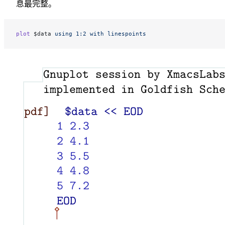
息最完整。
plot
 $data 
using
 1:2
 with
 linespoints