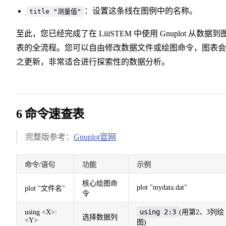
：设置这条线在图例中的名称。
title "测量值"
至此，您已经完成了在 LiiiSTEM 中使用 Gnuplot 从数据到
表的全流程。您可以自由修改数据文件或绘图命令，图表会
之更新，非常适合进行探索性的数据分析。
6 命令速查表
完整版参考：
Gnuplot官网
命令/语句
功能
示例
核心绘图命
plot "mydata.dat"
plot "文件名"
令
using 2:3
using <X>:
(用第2、3列绘
选择数据列
<Y>
图)