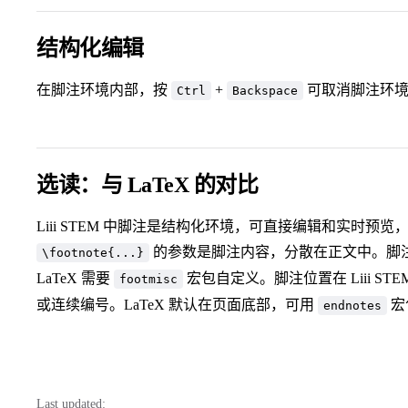
结构化编辑
在脚注环境内部，按
+
可取消脚注环
Ctrl
Backspace
选读：与 LaTeX 的对比
Liii STEM 中脚注是结构化环境，可直接编辑和实时预览
的参数是脚注内容，分散在正文中。脚注样式
\footnote{...}
LaTeX 需要
宏包自定义。脚注位置在 Liii S
footmisc
或连续编号。LaTeX 默认在页面底部，可用
宏
endnotes
Last updated: