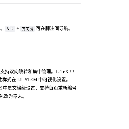
境。
+
可在脚注间导航。
Alt
方向键
，支持双向跳转和集中管理。LaTeX 中
在 Liii STEM 中可视化设置。
TEM 中是文档级设置，支持每页重新编号
包改为章末。