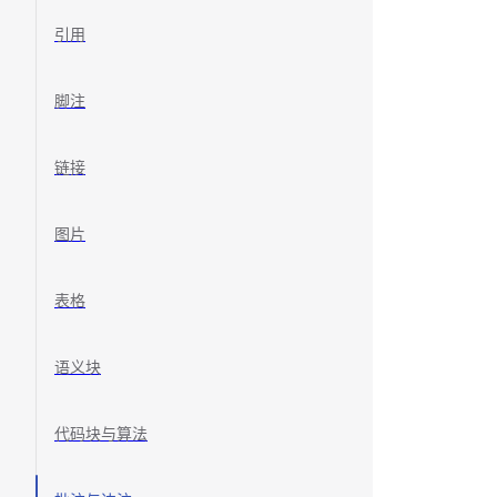
引用
脚注
链接
图片
表格
语义块
代码块与算法