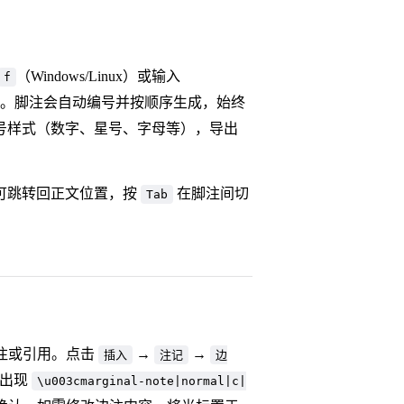
（Windows/Linux）或输入
f
。脚注会自动编号并按顺序生成，始终
号样式（数字、星号、字母等），导出
可跳转回正文位置，按
在脚注间切
Tab
的备注或引用。点击
→
→
插入
注记
边
会出现
\u003cmarginal-note|normal|c|