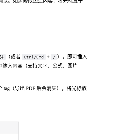
确认。如需修改边注内容，将光标置于
（或者
+
），即可插入
注
Ctrl/Cmd
/
中输入内容（支持文字、公式、图片
ag（导出 PDF 后会消失），将光标放