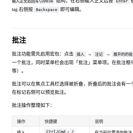
结构，在右侧输入正文后按
输入正文后回车\u003e
Enter
tag 右侧按
即可编辑。
Backspace
批注
批注功能需先启用宏包：点击
→
→
插入
注记
展开的的批
一个批注，同时菜单栏会出现「批注」菜单项。在批注框
等）。
批注可以在焦点工具栏选择被折叠，折叠后的批注会有一个 t
在标记右侧可以预览批注。
批注操作整理如下：
操作
快捷键
说明
Ctrl/Cmd
/
+
插入
在当前位置添加批注