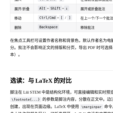
Alt
Shift
↓
+
+
展开/折叠
展开或折叠批注
Ctrl/Cmd
[
]
+
/
移动
在上一个/下一个批
Backspace
删除
移除批注
在焦点工具栏可设置作者名称和背景色，默认作者名为电
分。批注不会影响正文的排版和分页，导出 PDF 时可选
本）。
选读：与 LaTeX 的对比
脚注在 Liii STEM 中是结构化环境，可直接编辑和实时
的参数是脚注内容，分散在正文中。边注在 L
\footnote{...}
创建，出现在页面边缘。LaTeX 中使用
命令。
\marginpar