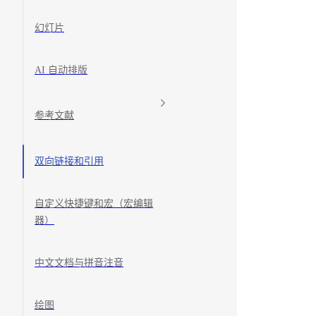
幻灯片
AI 自动排版
参考文献
双向链接和引用
自定义快捷键和宏（宏编辑
器）
中文文档与拼音注音
绘图