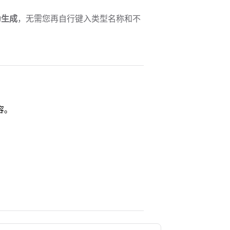
动
生成
，无需您再自行键入类型名称和不
容。