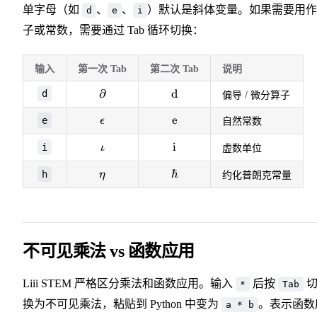
单字母（如
、
、
）默认是斜体变量。如果需要用作
d
e
i
子或常数，需要通过 Tab 循环切换：
输入
第一次 Tab
第二次 Tab
说明
\partial
∂
\mathrm{d}
d
d
偏导 / 微分算子
\epsilon
\mathrm{e}
e
e
ϵ
自然常数
\iota
\mathrm{i}
i
i
ι
虚数单位
\eta
\hbar
ℏ
h
η
约化普朗克常量
不可见乘法 vs 函数应用
Liii STEM 严格区分乘法和函数应用。输入
后按
*
Tab
换为不可见乘法，粘贴到 Python 中变为
。表示函数
a * b