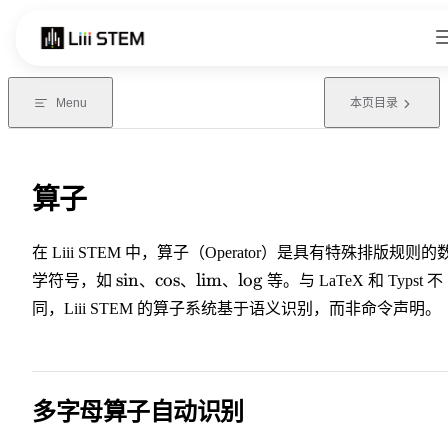
Skip to content
Menu
本页目录
算子
在 Liii STEM 中，算子（Operator）是具有特殊排版规则的
\sin
\cos
\lim
\log
sin
cos
lim
lo
g
学符号，如
、
、
、
等。与 LaTeX 和 Typst 不
同，Liii STEM 的算子系统基于语义识别，而非命令声明。
多字母算子自动识别