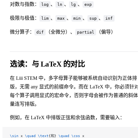
对数与指数：
、
、
、
log
ln
lg
exp
极限与极值：
、
、
、
、
lim
max
min
sup
inf
微分算子：
（全微分）、
（偏导）
dif
partial
选读：与 LaTeX 的对比
在 Liii STEM 中，多字母算子能够被系统自动识别为正体排
版，无需 any 显式的前缀命令。而在 LaTeX 中，你必须针
每个算子调用显式的宏命令，否则字母会被作为普通的斜体
量连写排版。
例如，在 LaTeX 中排版正弦和余弦函数，需要输入：
\sin
 x 
\quad
 \text
{和} 
\quad
 \cos
 x