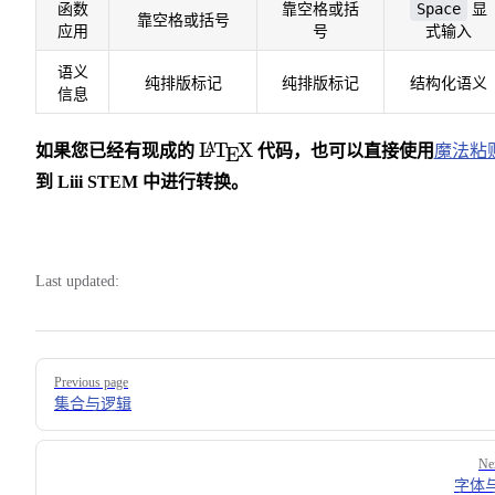
Space
函数
靠空格或括
显
靠空格或括号
应用
号
式输入
语义
纯排版标记
纯排版标记
结构化语义
信息
\LaTeX
L
T
X
A
如果您已经有现成的
代码，也可以直接使用
魔法粘
E
到 Liii STEM 中进行转换。
Last updated:
Pager
Previous page
集合与逻辑
Ne
字体