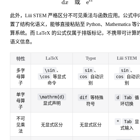
iπ
d
或
\mathrm{d}x \quad \t
e
x
此外，Liii STEM 严格区分不可见乘法与函数应用。公式中
置了结构化语义，能够直接粘贴至 Python、Mathematica 等
算系统。而 LaTeX 的公式仅属于排版标记，不携带可计算
语义信息。
LaTeX
Typst
Liii STEM
特性
\sin
sin
sin
多字
、
、
、
\cos
cos
cos
母算
等显式
自动识
自动识
子
命令
别
别
单字
\mathrm{d}
dif
d
Tab
等特殊
循
母算
显式声明
符号
环切换
子
不可
*
Tab
显
见乘
无显式区分
无显式区分
式输入
法