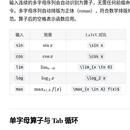
输入连续的多字母序列会自动识别为算子，无需任何前缀命
令。多字母序列自动排版为正体（roman），符合数学排版
范。算子后的空格表示函数应用。
输入
效果
LaTeX 对比
\sin
sin
sin
\sin x
x
x
\cos
cos
cos
\cos x
x
x
\lim_{x
lim
lim
\lim_{x \to 0}
→
0
x
\to 0}
\log_2
lo
g
log
\log_2 x
x
2
x
\max_{x
max
(
)
max
\max_{x \in A} f(x)$
f
x
∈
x
A
\in A}
f(x)
单字母算子与 Tab 循环