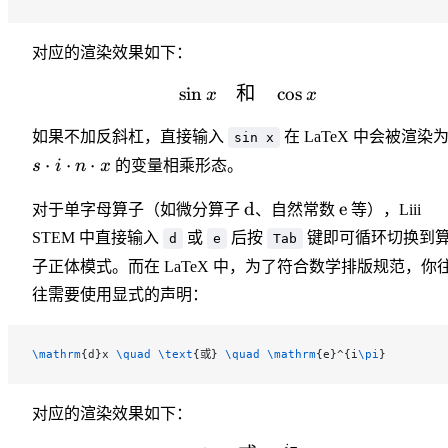
对应的渲染效果如下：
sin
和
\sin x \quad \text{和} 
cos
x
x
如果不加反斜杠，直接输入
在 LaTeX 中会被渲染
sin x
⋅
⋅
⋅
s
i
n
x
的变量相乘形态。
\mathrm{d}
\mathrm{e}
d
e
对于单字母算子（如微分算子
、自然常数
等），Liii
STEM 中直接输入
或
后按
键即可循环切换到
d
e
Tab
子正体模式。而在 LaTeX 中，为了符合数学排版规范，你
往需要使用显式的声明：
\mathrm
{d}x 
\quad
 \text
{或} 
\quad
 \mathrm
{e}^{i
\pi
}
对应的渲染效果如下：