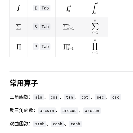
\displaystyle\int
b
∫
\int_a^b
b
\int
∫
I
Tab
∫
a
a
n
\displaystyle\su
∑
n
\sum
\sum_{i=1}^n
∑
∑
S
Tab
=
1
i
=
1
i
n
\displaystyle\pr
∏
n
\prod
\prod_{i=1}^n
∏
∏
P
Tab
=
1
i
=
1
i
常用算子
三角函数：
、
、
、
、
、
sin
cos
tan
cot
sec
csc
反三角函数：
、
、
arcsin
arccos
arctan
双曲函数：
、
、
sinh
cosh
tanh