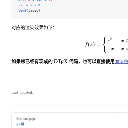
-x, 
&
 x < 0
\end
{cases}
对应的渲染效果如下：
{
f(x) = 
2
,
x
x
(
)
=
f
x
−
,
x
x
\LaTeX
L
T
X
A
如果您已经有现成的
代码，也可以直接使用
魔法
E
Last updated:
Pager
Previous page
向量