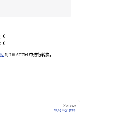
\begin{cases} x^2, & x \ge 0 \\ -x, & x < 0 \end{cases
≥
0
<
0
粘贴
到 Liii STEM 中进行转换。
Next page
括号与定界符