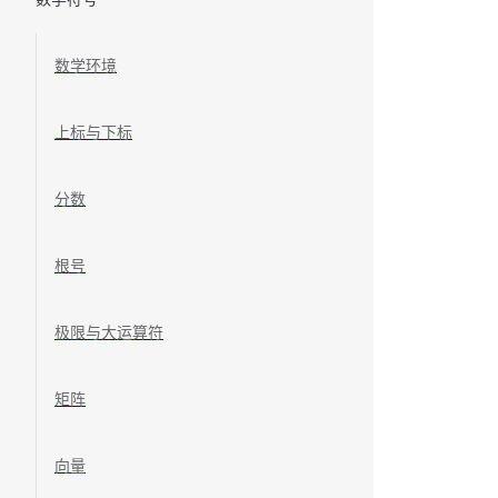
数学环境
上标与下标
分数
根号
极限与大运算符
矩阵
向量