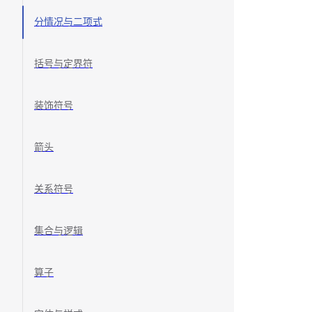
分情况与二项式
括号与定界符
装饰符号
箭头
关系符号
集合与逻辑
算子