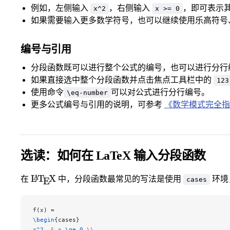
例如，左侧输入
，右侧输入
，即可表示
x^2
x >= 0
如果需要输入更多数学符号，也可以继续使用乐高符号
编号与引用
分段函数既可以进行整个公式的编号，也可以进行分行
如果直接选中整个分段函数并点击焦点工具栏中的
123
使用命令
可以对公式进行分行编号。
\eq-number
更多公式编号与引用的说明，可参考
《数学模式完全指
选读：如何在 LaTeX 输入分段函数
\LaTeX
L
T
X
A
在
中，分段函数最常见的写法是使用
环境
E
cases
f(x) =
\begin
{cases}
x^2, 
&
 x \ge 0 
\\