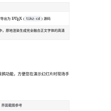
\LaTeX
L
T
X
A
tikz-cd
键导出为
(
) 源码
E
 绘图环境中，原地渲染生成完全融合正文字体的高清
用的黑板涂鸦功能，方便您在演示幻灯片时现场手
界面截图参考