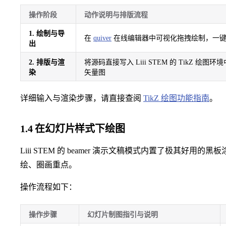
操作阶段
动作说明与排版流程
1. 绘制与导
在
quiver
在线编辑器中可视化拖拽绘制，一
出
2. 排版与渲
将源码直接写入 Liii STEM 的 TikZ
染
矢量图
详细输入与渲染步骤，请直接查阅
TikZ 绘图功能指南
。
1.4 在幻灯片样式下绘图
Liii STEM 的 beamer 演示文稿模式内置了极其好
绘、圈画重点。
操作流程如下：
操作步骤
幻灯片制图指引与说明