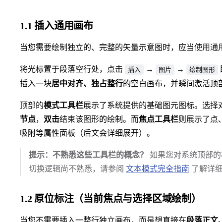
1.1 插入通用画布
当您需要绘制独立的、完整的矢量示意图时，应当使用通
将光标置于段落空行处，点击
→
→
插入
图片
绘制图形
插入一块
居中对齐、独占整行
的空白画布，并瞬间激活顶
顶部的
模式工具栏
展示了系统提供的基础图元图标。选择
节点
，
双击
结束该图形的绘制。而
焦点工具栏
则展示了点
吸附等属性面板（后文会详细展开）。
提示：不熟悉这些工具栏的概念？
如果您对系统顶部的
切换逻辑尚不熟悉，请参阅
文本模式完全指南
了解详细
1.2 原位标注（当前焦点与选择区域绘制）
当您不需要插入一整行独立画布，而是想直接在
段落正文