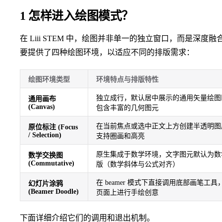
1 怎样进入绘图模式？
在 Liii STEM 中，绘图并非单一的独立窗口，而是深
要提供了四种绘图环境，以适应不同的排版需求：
绘图环境类型
环境特点与排版特性
独立成行，默认居中展示的通用矢量绘图
通用画布
(Canvas)
包含丰富的几何图元
在当前焦点或选中正文上方创建半透明图
原位标注 (Focus
/ Selection)
支持圈画和高亮
原生集成于数学环境，文字图元默认为数
数学交换图
(Commutative)
版（数学斜体与公式对齐）
在 beamer 模式下直接调用底部画笔工具
幻灯片涂鸦
(Beamer Doodle)
页面上进行手绘创意
下面详细介绍它们的调用和退出机制。