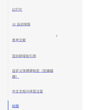
幻灯片
AI 自动排版
参考文献
双向链接和引用
自定义快捷键和宏（宏编辑
器）
中文文档与拼音注音
绘图