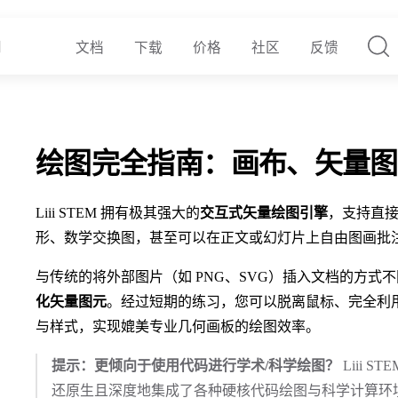
文档
下载
价格
社区
反馈
绘图完全指南：画布、矢量图
Liii STEM 拥有极其强大的
交互式矢量绘图引擎
，支持直
形、数学交换图，甚至可以在正文或幻灯片上自由图画批
与传统的将外部图片（如 PNG、SVG）插入文档的方式不同，L
化矢量图元
。经过短期的练习，您可以脱离鼠标、完全利
与样式，实现媲美专业几何画板的绘图效率。
提示：更倾向于使用代码进行学术/科学绘图？
Liii 
还原生且深度地集成了各种硬核代码绘图与科学计算环