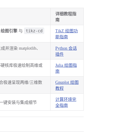
详细教程指
南
tikz-cd
Z 绘图引擎
与
TikZ 绘图功
能指南
渲染 matplotlib、
Python 会话
插件
GR 等硬核库极速绘制高维或
Julia 绘图指
南
，适合极速呈现两维/三维数
Gnuplot 绘图
教程
计算环境完
一键安装与集成细节
全指南