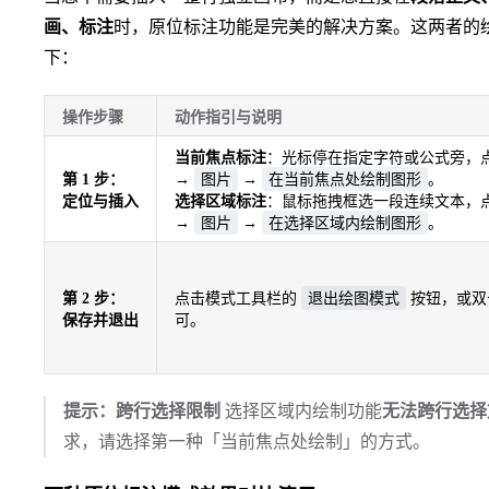
画、标注
时，原位标注功能是完美的解决方案。这两者的
下：
操作步骤
动作指引与说明
当前焦点标注
：光标停在指定字符或公式旁，
图片
在当前焦点处绘制图形
第 1 步：
→
→
。
定位与插入
选择区域标注
：鼠标拖拽框选一段连续文本，
图片
在选择区域内绘制图形
→
→
。
退出绘图模式
第 2 步：
点击模式工具栏的
按钮，或双
保存并退出
可。
提示：跨行选择限制
选择区域内绘制功能
无法跨行选择
求，请选择第一种「当前焦点处绘制」的方式。