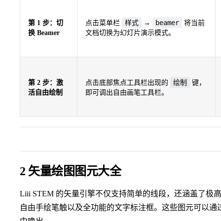
样式
beamer
第 1 步：切
点击菜单栏
→
将当前
换 Beamer
文档切换为幻灯片演示模式。
绘制
第 2 步：激
点击底部焦点工具栏出现的
键，
活自由绘制
即可调出自由画笔工具栏。
2 矢量绘图图元大全
Liii STEM 的矢量引擎不仅支持简单的线段，还涵盖
自由手绘笔触以及全功能的文字标注框。这些图元可以通