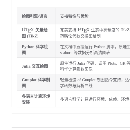
绘图引擎/语言
支持特性与优势
\LaTeX
\LaTeX
L
T
X
L
T
X
A
A
矢量绘
完美支持
生态中高精度的
Tik
E
E
图 (TikZ)
范畴论代数交换图绘制
Python 科学绘
在文档中直接运行 Python 脚本，原地生成并
图
seaborn 等数据分析高清图表
原生运行 Julia 代码，调用 Plots、
Julia 交互绘图
科学计算函数图像
Gnuplot 科学制
轻量极速 of Gnuplot 制图指令支持
图
学函数与解析曲线
多语言计算环境
多语言科学计算运行环境、依赖、环境
安装