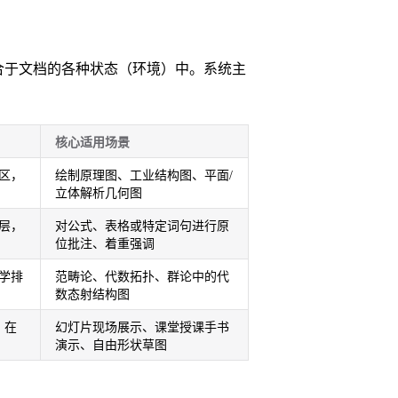
度融合于文档的各种状态（环境）中。系统主
核心适用场景
区，
绘制原理图、工业结构图、平面/
立体解析几何图
层，
对公式、表格或特定词句进行原
位批注、着重强调
学排
范畴论、代数拓扑、群论中的代
数态射结构图
，在
幻灯片现场展示、课堂授课手书
演示、自由形状草图