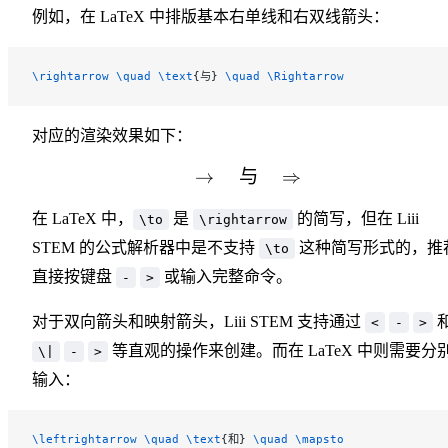
例如，在 LaTeX 中排版基本右单线和右双线箭头：
\rightarrow
 \quad
 \text
{与} 
\quad
 \Rightarrow
对应的渲染效果如下：
→
与
\rightarrow \quad \te
⇒
在 LaTeX 中，
是
的简写，但在 Liii
\to
\rightarrow
STEM 的公式解析器中是不支持
这种简写形式的，推
\to
直接按键盘
或输入完整命令。
-
>
对于双向箭头和映射箭头，Liii STEM 支持通过
<
-
>
等直观的操作来创建。而在 LaTeX 中则需要分
\|
-
>
输入：
\leftrightarrow
 \quad
 \text
{和} 
\quad
 \mapsto