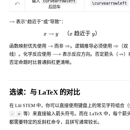
curvearrowleft
输入
↶
\curvearrowleft
\curvearrowleft
后回车
\leadsto
⇝
表示"趋近于"或"导致"：
⇝
（
x \leadsto y \quad \t
趋近于
）
x
y
x
y
\rightarrow
\Rightarrow
\Right
→
⇒
⇒
函数映射优先使用
而非
。逻辑推导必须使用
（双
\longrightarrow
\nri
↛
⟶
线）。化学反应使用
表示反应方向。否定箭头（
）
否定命题时比普通斜杠更清晰。
选读：与 LaTeX 的对比
在 Liii STEM 中，你可以直接使用键盘上的常见字符组合（
等）来直接输入箭头符号。而在 LaTeX 中，每个箭
-
>
都需要特定的反斜杠命令，且拼写通常较长。