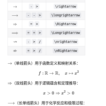
\rightarrow
→
-
>
\rightarrow
\longrightarrow
⟶
-
-
>
\longrightarrow
\Rightarrow
⇒
=
>
\Rightarrow
\Longrightarrow
⟹
=
=
>
\Longrightarrow
↛
\nrightarrow
-
>
/
\nrightarrow
⇏
\nRightarrow
=
>
/
\nRightarrow
\rightarrow
→
（单线箭头）用于函数定义和映射关系：
2
R
R
:
→
,
f: \mathbb{R} \righta
↦
f
x
x
\Rightarrow
⇒
（双线箭头）用于逻辑蕴含和定理推导：
2
>
0
⇒
x > 0 \Rightarrow x^2 
>
0
x
x
\longrightarrow
⟶
（长单线箭头）用于化学反应和极限过程：