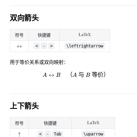
双向箭头
LaTeX
符号
快捷键
\leftrightarrow
↔
<
-
>
\leftrightarrow
用于等价关系或双向映射：
↔
（
A \leftrightarrow B \
与
等价）
A
B
A
B
上下箭头
LaTeX
符号
快捷键
\uparrow
↑
<
-
Tab
\uparrow