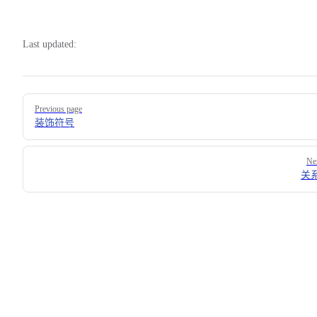
Last updated:
Pager
Previous page
装饰符号
Ne
关