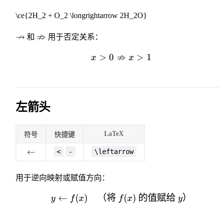
\ce{2H_2 + O_2 \longrightarrow 2H_2O}
\nrightarrow
↛
\nRightarrow
⇏
和
用于否定关系：
⇏
>
0
x > 0 \nRightarrow x >
>
1
x
x
左箭头
LaTeX
符号
快捷键
\leftarrow
←
<
-
\leftarrow
用于逆向映射或赋值方向：
←
(
)
（将
y \leftarrow f(x) \qu
(
)
的值赋给
）
y
f
x
f
x
y