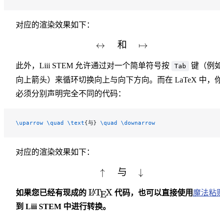
对应的渲染效果如下：
↔
和
\leftrightarrow \quad 
↦
此外，Liii STEM 允许通过对一个简单符号按
键（例
Tab
向上箭头）来循环切换向上与向下方向。而在 LaTeX 中，
必须分别声明完全不同的代码：
\uparrow
 \quad
 \text
{与} 
\quad
 \downarrow
对应的渲染效果如下：
↑
与
\uparrow \quad \text
↓
\LaTeX
L
T
X
A
如果您已经有现成的
代码，也可以直接使用
魔法粘
E
到 Liii STEM 中进行转换。