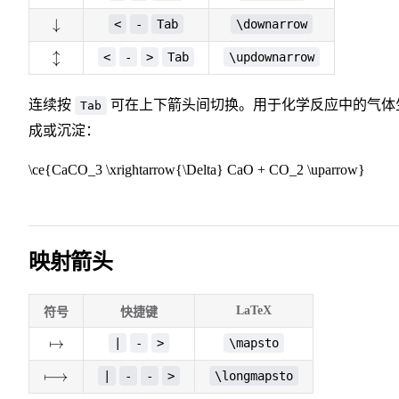
\downarrow
↓
<
-
Tab
\downarrow
\updownarrow
↕
<
-
>
Tab
\updownarrow
连续按
可在上下箭头间切换。用于化学反应中的气体
Tab
成或沉淀：
\ce{CaCO_3 \xrightarrow{\Delta} CaO + CO_2 \uparrow}
映射箭头
LaTeX
符号
快捷键
\mapsto
↦
|
-
>
\mapsto
\longmapsto
⟼
|
-
-
>
\longmapsto