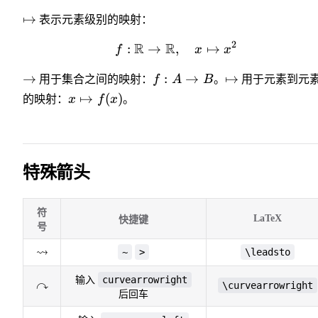
\mapsto
↦
表示元素级别的映射：
2
R
R
:
→
,
f: \mathbb{R} \to \ma
↦
f
x
x
\rightarrow
f:
\mapsto
→
:
→
↦
用于集合之间的映射：
f
A
B
。
用于元素到元
A
x
↦
(
)
的映射：
x
f
x
。
\to
\mapsto
B
f(x)
特殊箭头
符
LaTeX
快捷键
号
⇝
\leadsto
~
>
\leadsto
curvearrowright
输入
↷
\curvearrowright
\curvearrowright
后回车