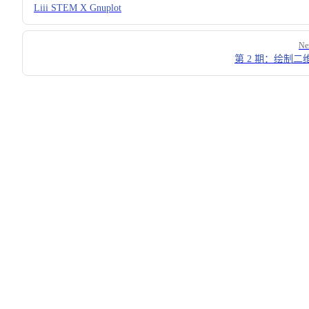
Liii STEM X Gnuplot
Ne
第 2 期：绘制二