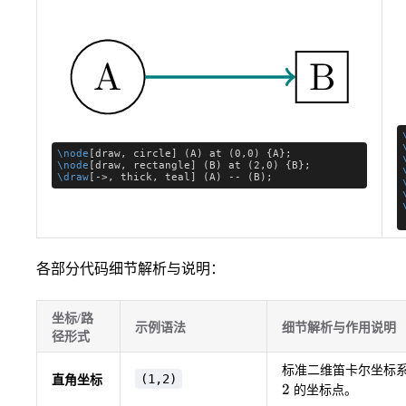
\node
[draw, circle] (A) at (0,0) {A};
\node
[draw, rectangle] (B) at (2,0) {B};
\draw
[->, thick, teal] (A) -- (B);
各部分代码细节解析与说明：
坐标/路
示例语法
细节解析与作用说明
径形式
标准二维笛卡尔坐标
(1,2)
直角坐标
2
的坐标点。