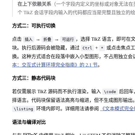
在上下依赖关系
（一个字段内定义的坐标或对象无法在
个 TikZ 会话字段内输入的代码都应当是完整且独立的
方式二：可执行切换
点击
→
→
，选择 TikZ 语言，即可在
插入
折叠
可运行
块。执行后源码会被隐藏，通过
+
或点击焦点工
Ctrl
*
换。这种方式适合在段落中嵌入小型图形，不占用独立会
本：交互式计算环境完全指南》的 2.1 节
。
方式三：静态代码块
若仅需展示 TikZ 源码而不执行渲染，输入
后回车
\code
择语言。代码块保留语法高亮与缩进，但不生成图形输出
环境内即可。详细用法请参阅
《文本模式完全指
\listing
语法与编译对比
\LaTeX
A