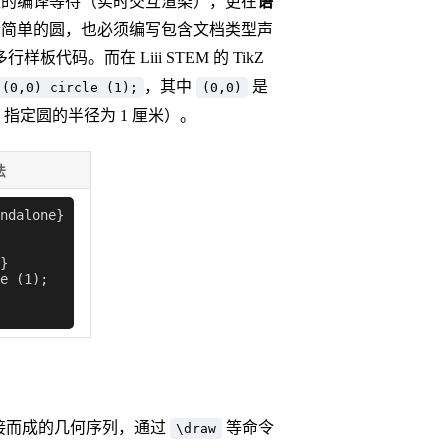
除了繁琐的编译等待（实时交互渲染），更在
语
简单的圆，也必须编写包含文档类型声
样板代码。而在 Liii STEM 的 TikZ
，其中
是
 (0,0) circle (1);
(0,0)
指定圆的半径为 1 厘米）。
法
ndalone}
}
e (1);
连接而成的几何序列，通过
等命令
\draw