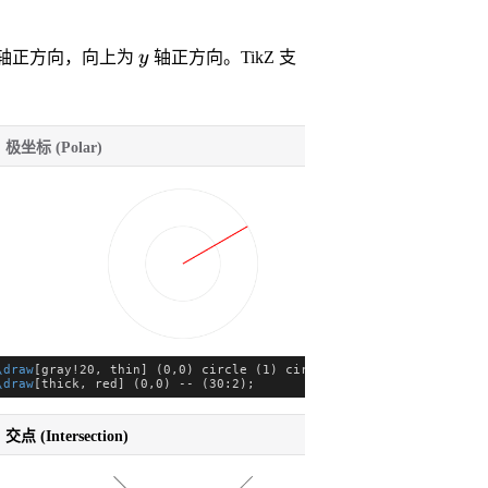
y
轴正方向，向上为
y
轴正方向。TikZ 支
. 极坐标 (Polar)
3. 相对坐标 (
\draw
[ste
\draw
[gray!20, thin] (0,0) circle (1) circle (2);
\draw
[thi
\draw
[thick, red] (0,0) -- (30:2);
 -- ++(0,
. 交点 (Intersection)
6. 闭合路径 (