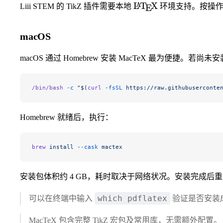
\LaTeX
L
T
X
A
Liii STEM 的 TikZ 插件需要本地
环境支持。按操作
E
macOS
macOS 通过 Homebrew 安装 MacTeX 最为便捷。若尚未
/bin/bash
 -c
 "$(
curl
 -fsSL
 https://raw.githubuserconte
Homebrew 就绪后，执行：
brew
 install
 --cask
 mactex
安装包体积约 4 GB，耗时取决于网络状况。安装完成后重启 Li
which pdflatex
可以在终端中输入
验证是否安装
MacTeX 包含完整 TikZ 宏包及常用库，无需额外配置。