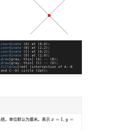
\coordinate
 (A) at (0,0);
\coordinate
 (B) at (2,2);
\coordinate
 (C) at (0,2);
\draw
[ste
\coordinate
 (D) at (2,0);
\draw
[thi
\draw
[gray, thin] (A) -- (B);
 -- (1,1)
\draw
[gray, thin] (C) -- (D);
\filldraw
[red] (intersection of A--B
 and C--D) circle (2pt);
x=1
y=2
=
1
=
系统，单位默认为厘米。表示
x
,
y