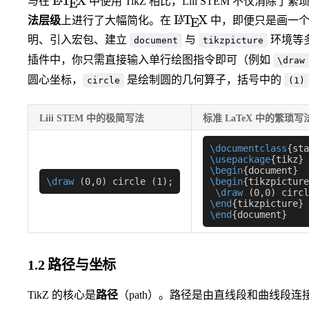
L
T
X
与在
中使用 TikZ 相比，Liii STEM 不仅消
E
\LaTeX
L
T
X
A
法层级
上进行了大幅简化。在
中，即便只是画一个
E
明、引入宏包、建立
与
环境等多行
document
tikzpicture
插件中，你只需直接输入单行绘图指令即可（例如
\draw
圆心坐标，
是绘制圆的几何算子，括号中的
circle
(1)
Liii STEM 中的极简写法
标准 LaTeX 中的繁琐写
\documentclass
{sta
\usepackage
{tikz}
\begin
{document}
\draw
 (0,0) circle (1);
\begin
{tikzpicture
\draw
 (0,0) circl
\end
{tikzpicture}
\end
{document}
1.2 路径与坐标
TikZ 的核心是
路径
（path）。路径是由直线段和曲线段