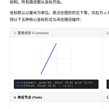
绘制。所有路径都从坐标开始。
x
坐标默认以厘米为单位。原点在图形的左下角，向右为
x
持以下五种核心坐标形式与闭合路径操作：
1. 直角坐标 (Cartesian)
2
\draw
[step=1, gray!20, thin] (0,0) grid (2,2);
\draw
[thick, blue] (0,0) -- (1,2);
4. 命名节点 (Node)
5