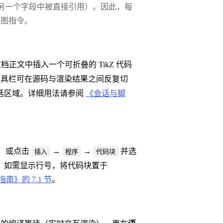
另一个字段中被直接引用）。因此，每
绘图指令。
文档正文中插入一个可折叠的 TikZ 代码
具栏可在源码与渲染结果之间反复切
话区域。详细用法请参阅
《会话与脚
，或点击
→
→
并选
插入
程序
代码块
。如需显示行号，将代码块置于
南》的 7.1 节
。