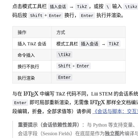
点击模式工具栏
→
，或按
输入
插入会话
TikZ
\
\tikz
码后按
+
换行，
执行并渲染。
Shift
Enter
Enter
操作
方式
插入会话
TikZ
插入 TikZ 会话
模式工具栏
→
\tikz
命令插入
Shift
Enter
+
换行不执行
Enter
执行渲染
\LaTeX
L
T
X
A
与在
中编写 TikZ 代码不同，Liii STEM 的会话系
E
\LaTeX
L
T
X
A
即可局部重新渲染，无需像
那样全文档编
E
Enter
段编辑，折叠，全部求值等）请参阅
《会话与脚本：交互
重要提示（会话依赖性差异）
：与 Python 等支持变
会话字段（Session Fields）在底层是作为
独立图片
编译与