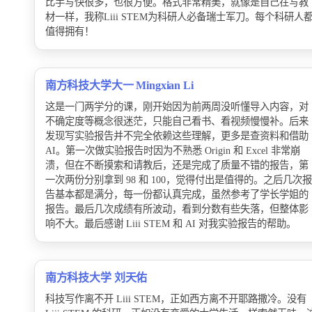
比手写快很多，也很方便。格式非常精美，就像是自己在写教
材一样，我称Liii STEM为科研人必备瑞士军刀。每个科研人
值得拥有！
南方科技大学大一 Mingxian Li
这是一门两学分的课，刚开始因为前两周没听懂导入内容，对
不确定度等概念很迷茫，只能自己看书、看视频慢慢补。后来
发现写实验报告并不完全依赖这些理解，更多是查资料和借助
AI。第一次做实验报告时因为不熟悉 Origin 和 Excel 非常崩
溃，但在不断摸索和请教后，还是完成了质量不错的报告，第
一次两份分别拿到 98 和 100，觉得付出是值得的。之后几次报
告基本都是满分，每一份都认真完成，虽然参考了学长学姐的
报告。最后几次成绩有所波动，看到分数有些失落，但整体影
响不大。最后感谢 Liii STEM 和 AI 对我实验报告的帮助。
南方科技大学 刘天佑
科技写作离不开 Liii STEM，正如西方离不开耶路撒冷。没有