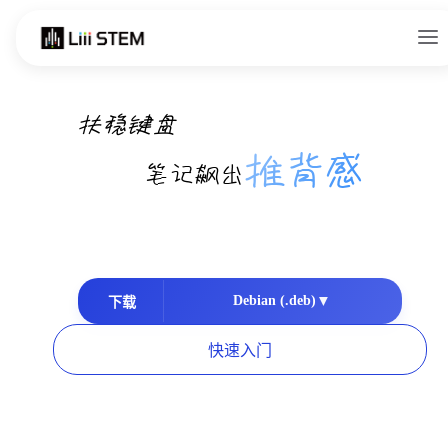
Skip to content
Liii STEM 科技写作平台
扶稳键盘
推背感
笔记飙出
▼
Debian (.deb)
下载
快速入门