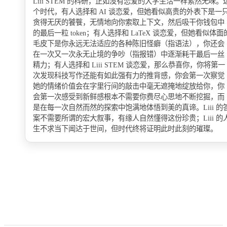
Liii STEM 的科研，正如没有恋爱的大学生活一样索然无味。
个时代，有人选择和 AI 谈恋爱，但她看似高贵的外表下是一
贪得无厌的饕餮，无情地向你索取上下文，然后吸干你钱包中
的最后一粒 token；有人选择和 LaTeX 谈恋爱，但她看似体面
毛皮下是你永远无法适应的各种陈旧怪癖（指语法），你还会
在一次又一次永无止境的争吵（指报错）中逐渐耗干最后一丝
精力；有人选择和 Liii STEM 谈恋爱，那么恭喜你，你将第一
次发现科技写作还能有如此强有力的推背感，你会第一次察觉
她的情绪价值会在字里行间的敲击中毫无遮掩地绽放给你，你
会第一次感受到新鲜感根本不需要你费尽心思地不断挖掘，而
是在每一次自然而然的探索中饱满地体悟到美的真谛。Liii 的
案不需要所谓的宏大叙事，有缘人自然懂得这份珍贵；Liii 的
生不求当下闻达于世间，但时代终将证明此时此刻的璀璨。