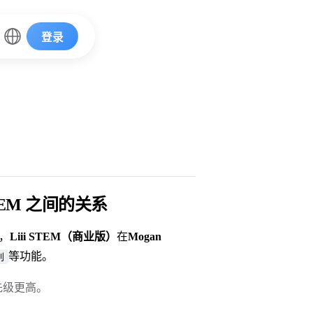
登录
 STEM 之间的关系
的，
Liii STEM（商业版）
在
Mogan
等功能。
别
先级更高。