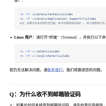
整）：
rm
 -rf
 ~/Library/Caches/Liiilabs
rm
 -rf
 ~/Library/Application
\ 
Support/liiilabs
#注：如果文件夹名称包含空格，命令中需使用反斜杠 \ 转义或使用引号
Linux 用户
：请打开“终端”（Terminal），并执行以下
rm
 -rf
 ~/.cache/LiiiLabs
rm
 -rf
 ~/.local/share/liiilabs
若仍无法解决问题，请
联系我们
，我们将跟进您的问题。
Q：为什么收不到邮箱验证码
A：如果长时间未接受到邮箱验证码，请先检查垃圾邮件