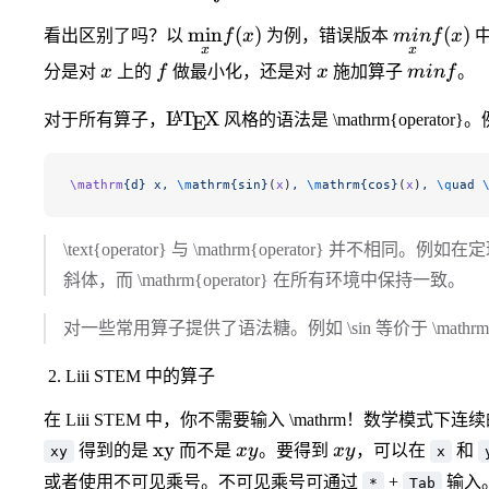
\underset{x}
\underset
min
(
)
(
)
看出区别了吗？以
f
x
为例，错误版本
min
f
x
x
x
{\mathrm{min}}
{min} f(x)
x
f
x
minf
分是对
x
上的
f
做最小化，还是对
x
施加算子
min
f
。
f(x)
\LaTeX
L
T
X
A
对于所有算子，
风格的语法是 \mathrm{operator}
E
\mathrm
{d}
 x,
 \m
athrm{sin}
(
x
)
,
 \m
athrm{cos}
(
x
)
,
 \q
uad
 
\text{operator} 与 \mathrm{operator} 并不相同。例
斜体，而 \mathrm{operator} 在所有环境中保持一致。
对一些常用算子提供了语法糖。例如 \sin 等价于 \mathrm{sin
Liii STEM 中的算子
在 Liii STEM 中，你不需要输入 \mathrm！数学
\mathrm{xy}
xy
xy
xy
得到的是
而不是
x
y
。要得到
x
y
，可以在
和
xy
x
或者使用不可见乘号。不可见乘号可通过
+
输入
*
Tab