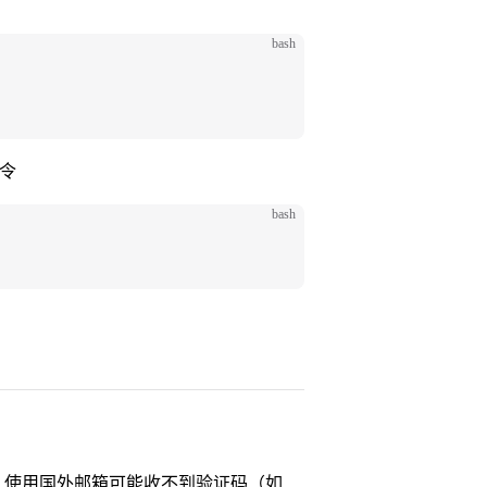
bash
。
命令
bash
，使用国外邮箱可能收不到验证码（如