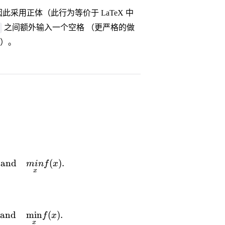
采用正体（此行为等价于 LaTeX 中
之间额外输入一个空格 （更严格的做
）。
x) d x, \quad sin(x), \quad cos(x) \quad \text{and} \
and
(
)
.
min
f
x
x
x) \mathrm{d} x, \quad \sin(x), \quad \cos(x) \qua
and
min
(
)
.
f
x
x