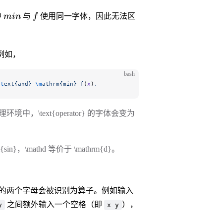
{x}
min
f
中
min
与
f
使用同一字体，因此无法区
。例如，
bash
\t
ext{and}
 \m
athrm{min}
 f
(
x
)
.
如在定理环境中，\text{operator} 的字体会变为
}，\mathd 等价于 \mathrm{d}。
模式下连续的两个字母会被识别为算子。例如输入
之间额外输入一个空格（即
），
y
x y
。