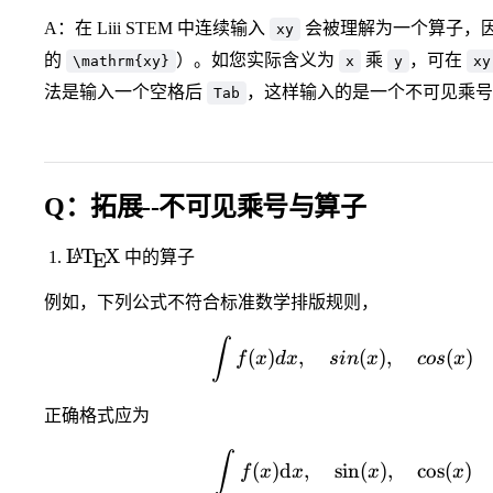
A：在 Liii STEM 中连续输入
会被理解为一个算子，因此
xy
的
）。如您实际含义为
乘
，可在
\mathrm{xy}
x
y
xy
法是输入一个空格后
，这样输入的是一个不可见乘号
Tab
Q：拓展--不可见乘号与算子
\LaTeX
L
T
X
A
中的算子
E
例如，下列公式不符合标准数学排版规则，
\int f(
∫
(
)
,
(
)
,
(
)
f
x
d
x
s
in
x
cos
x
正确格式应为
\int f(
∫
(
)
d
,
sin
(
)
,
cos
(
)
f
x
x
x
x