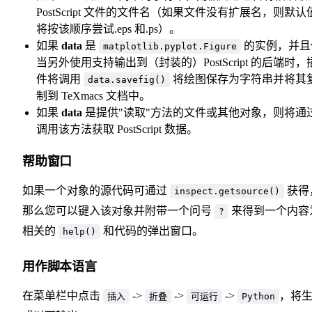
PostScript 文件的文件名（如果文件没有扩展名，则默认
将按该顺序尝试.eps 和.ps）。
如果
data
是
的实例，并且
matplotlib.pyplot.Figure
当另外使用支持输出到（封装的）PostScript 的后端时，
件将调用
将绘图保存为字符串并将其
data.savefig()
制到 TeXmacs 文档中。
如果
data
是提供"读取"方法的文件或其他对象，则将通
调用该方法获取 PostScript 数据。
帮助窗口
如果一个对象的源代码可通过
获得
inspect.getsource()
那么您可以键入该对象并附带一个问号
来得到一个内容
?
相关的
和代码的弹出窗口。
help()
用作脚本语言
在菜单栏中点击
->
->
->
，将
插入
折叠
可运行
Python