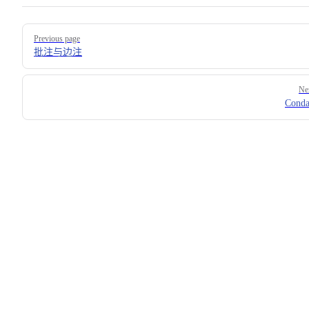
Pager
Previous page
批注与边注
Ne
Cond