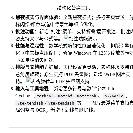
结构化替换工具
黑夜模式与界面体验
：全新黑夜模式；多标签页置顶；
标闪烁/颜色与选中背景色等细节优化。
批注功能
：新增“批注”菜单，支持折叠/展开批注，批注
容支持文字与公式等。
性能与稳定性
：数学模式编辑性能显著优化；排版引擎
化（中文标点压缩）；修复 Windows 在 125% 缩放等情
下菜单栏消失问题。
排版与文档能力扩展
：页码设置更灵活；表格环境支持
意角度旋转；原生支持 PDF 矢量图；新增 WebP 图片支
持。
输入与工具增强
：新增更多符号与数学字体 Tab
Cycling（
/
/
、
、
mathcal
mathbf
mathfrak
n→\nabla
/
等）；图片悬浮菜单支持
\textendash
\textemdash
局调整与 OCR；新增下划线与删除线。