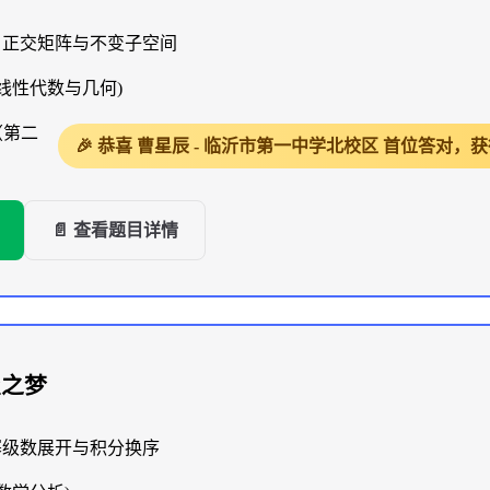
、正交矩阵与不变子空间
(线性代数与几何)
（第二
🎉 恭喜 曹星辰 - 临沂市第一中学北校区 首位答对
📄 查看题目详情
级之梦
幂级数展开与积分换序