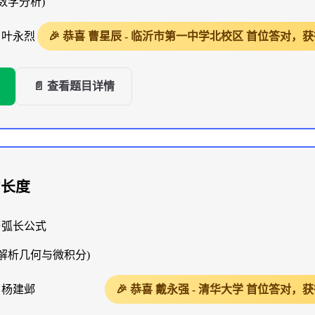
数学分析)
》叶永烈
🎉 恭喜 曹星辰 - 临沂市第一中学北校区 首位答对
📄 查看题目详情
的长度
与弧长公式
(解析几何与微积分)
》杨建邺
🎉 恭喜 戴永强 - 清华大学 首位答对