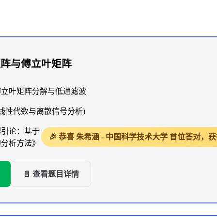
矩阵与傅立叶矩阵
傅立叶矩阵分解与低通滤波
(线性代数与离散信号分析)
理引论：基于
🎉 恭喜 朱希涵 - 中国科学技术大学 首位答对
的分析方法》
📄 查看题目详情