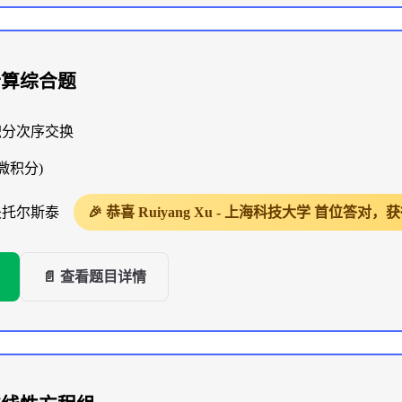
计算综合题
积分次序交换
微积分)
夫托尔斯泰
🎉 恭喜 Ruiyang Xu - 上海科技大学 首位答
📄 查看题目详情