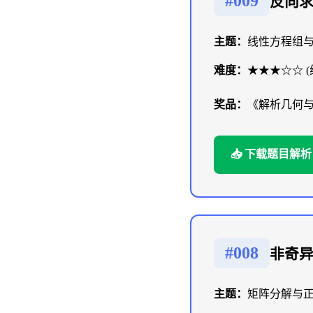
#009
反向
主题：
线性方程组
难度：
★★★☆☆ (
奖品：
《解析几何
📥 下载题目解析
#008
非奇
主题：
矩阵分解与