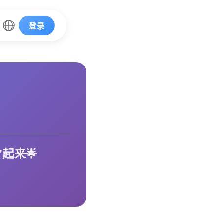
登录
"起来🌟