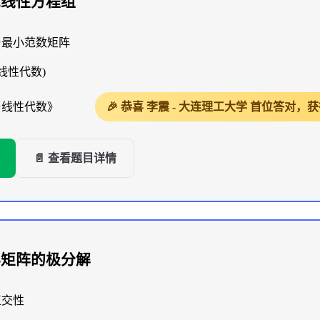
求线性方程组
与最小范数矩阵
线性代数)
与线性代数》
🎉 恭喜 李震 - 大连理工大学 首位答对
📄 查看题目详情
异矩阵的极分解
正交性