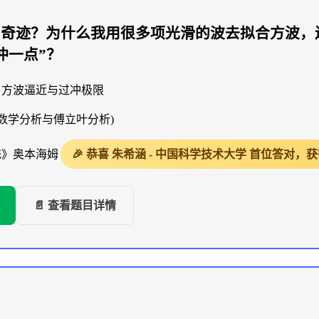
出奇迹？为什么我用很多项光滑的波去拟合方波，
冲一点”？
、方波逼近与过冲极限
(数学分析与傅立叶分析)
统》奥本海姆
🎉 恭喜 朱希涵 - 中国科学技术大学 首位答对
📄 查看题目详情