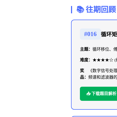
📚 往期回顾
#016
循环
主题：
循环移位、
难度：
★★★★☆ 
奖
《数字信号处
品：
频谱和滤波器
📥 下载题目解析