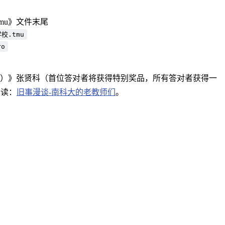
n.tmu》文件末尾
校.tmu
ro
）》张贤科（首位答对者将获得特别奖品，所有答对者获得一
关阅读：
旧事漫谈-南科大的老教师们
。