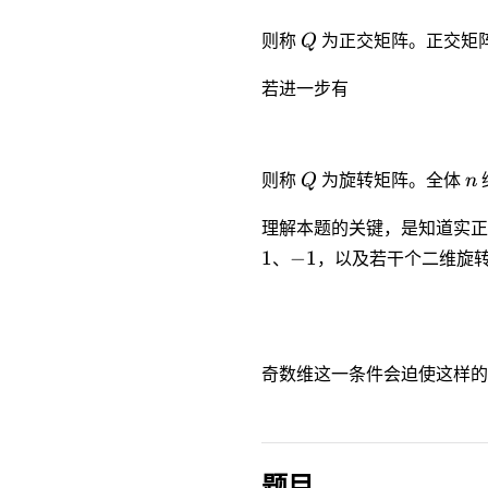
Q
则称
Q
为正交矩阵。正交矩
若进一步有
Q
n
则称
Q
为旋转矩阵。全体
n
理解本题的关键，是知道实正
1
-1
1
−
1
、
，以及若干个二维旋
奇数维这一条件会迫使这样的
题目