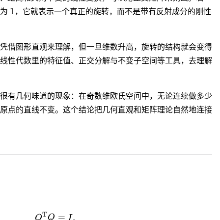
1
1
式为
，它就表示一个真正的旋转，而不是带有反射成分的刚性
凭借图形直观来理解，但一旦维数升高，旋转的结构就会变得
线性代数里的特征值、正交分解与不变子空间等工具，去理解
很有几何味道的现象：在奇数维欧氏空间中，无论连续做多少
原点的直线不变。这个结论把几何直观和矩阵理论自然地连接
n
T
Q^\mathrm{T}Q = I,
=
,
Q
Q
I