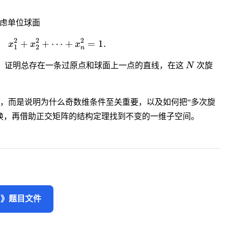
b{R}^n
虑单位球面
2
2
2
+
+
⋯
x_1^2+x_2^2+\cdots+x_n^2=1.
+
=
1.
x
x
x
1
2
n
N
。证明总存在一条过原点和球面上一点的直线，在这
N
次旋
，而是说明为什么奇数维条件至关重要，以及如何把“多次旋
换，再借助正交矩阵的结构定理找到不变的一维子空间。
.tmu》题目文件