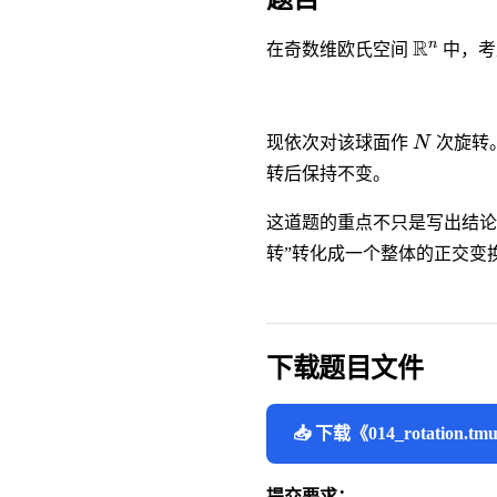
\mathb
R
n
在奇数维欧氏空间
中，考
N
现依次对该球面作
N
次旋转
转后保持不变。
这道题的重点不只是写出结论
转”转化成一个整体的正交变
下载题目文件
📥 下载《014_rotation
提交要求：