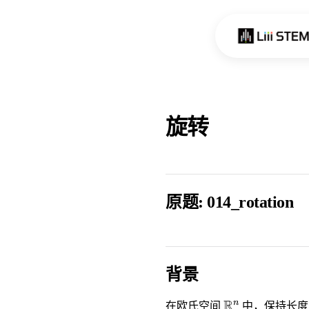
Skip to content
旋转
原题: 014_rotation
背景
\mathbb{R}^
R
n
在欧氏空间
中，保持长度