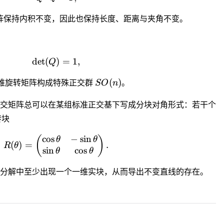
阵保持内积不变，因此也保持长度、距离与夹角不变。
det
(
\det(Q)=1,
)
=
1
,
Q
SO(n)
(
)
维旋转矩阵构成特殊正交群
SO
n
。
交矩阵总可以在某组标准正交基下写成分块对角形式：若干个
转块
cos
−
sin
R(\theta)= \begin{pmatrix} \cos\theta 
(
)
θ
θ
(
)
=
.
R
θ
sin
cos
θ
θ
分解中至少出现一个一维实块，从而导出不变直线的存在。