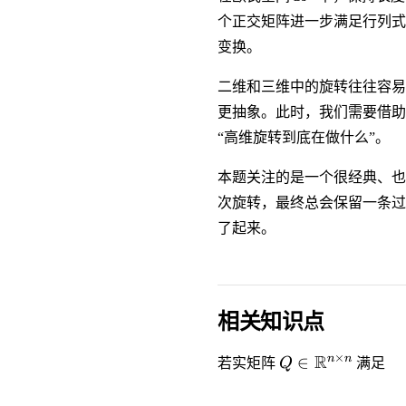
个正交矩阵进一步满足行列
变换。
二维和三维中的旋转往往容易
更抽象。此时，我们需要借助
“高维旋转到底在做什么”。
本题关注的是一个很经典、也
次旋转，最终总会保留一条过
了起来。
相关知识点
×
Q \in
R
n
n
∈
若实矩阵
Q
满足
\mathbb{R}^{
\times n}