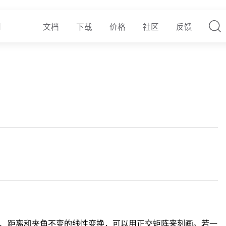
文档
下载
价格
社区
反馈
n
、距离和夹角不变的线性变换，可以用正交矩阵来刻画。若一