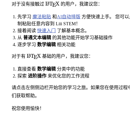
\LaTeX
L
T
X
A
对于没有接触过
的用户，我建议您：
E
先学习
魔法粘贴
和
AI自动排版
方便快速上手。 您可
制粘贴任意内容到 Liii STEM！
接着阅读
快速入门
了解基本概念。
从
普通文本编辑
的其他功能开始学习基础操作
逐步学习
数学编辑
相关功能
\LaTeX
L
T
X
A
对于有
基础的用户，我建议您：
E
直接查看
数学编辑
分类中的功能
探索
进阶操作
来优化您的工作流程
请点击左侧侧边栏开始您的学习之旅。如果您在使用过程
们获取帮助。
祝您使用愉快！